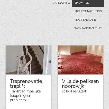
CATEGORIES:
SHOW ALL
PROJECTINRICHTING
TRAPRENOVATIE
WONINGINRICHTING
Traprenovatie,
Villa de pelikaan
traplift
noordwijk
Traplift en moeilijke
stijlvol resultaat
trappen geen
probleem!