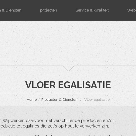
 & Diensten
projecten
Service & kwaliteit
Web
VLOER EGALISATIE
Home
Producten & Diensten
Vloer egalisatie
er. Wij werken daarvoor met verschillende producten en/of
uctie tot egalines die zelfs op hout te verwerken zijn.