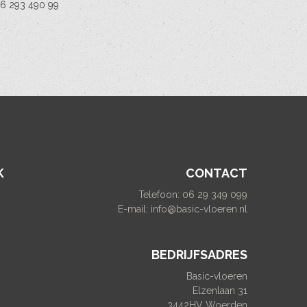
6 293 490 99
K
CONTACT
Telefoon: 06 29 349 099
E-mail:
info@basic-vloeren.nl
BEDRIJFSADRES
Basic-vloeren
Elzenlaan 31
3442HV Woerden