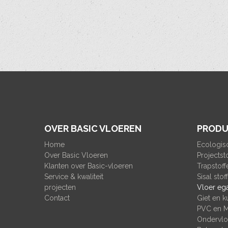
OVER BASIC VLOEREN
PRODU
Home
Ecologis
Over Basic Vloeren
Projectst
Klanten over Basic-vloeren
Trapstoff
Service & kwaliteit
Sisal stof
projecten
Vloer ega
Contact
Giet en k
PVC en 
Ondervlo