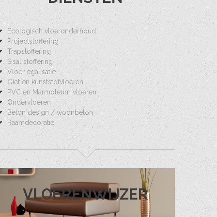
Ecologisch vloeronderhoud
Projectstoffering
Trapstoffering
Sisal stoffering
Vloer egalisatie
Giet en kunststofvloeren
PVC en Marmoleum vloeren
Ondervloeren
Beton design / woonbeton
Raamdecoratie
VLOERENWIJZER