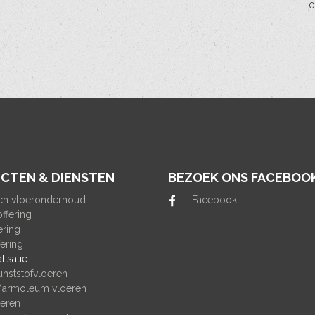
0
CTEN & DIENSTEN
BEZOEK ONS FACEBOO
ch vloeronderhoud
Facebook
offering
ering
fering
lisatie
unststofvloeren
Marmoleum vloeren
eren