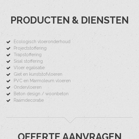
PRODUCTEN & DIENSTEN
Ecologisch vloeronderhoud
Projectstoffering
Trapstoffering
Sisal stoffering
Vloer egalisatie
Giet en kunststofvloeren
PVC en Marmoleum vloeren
Ondervloeren
Beton design / woonbeton
Raamdecoratie
OFFERTE AANVRAGEN