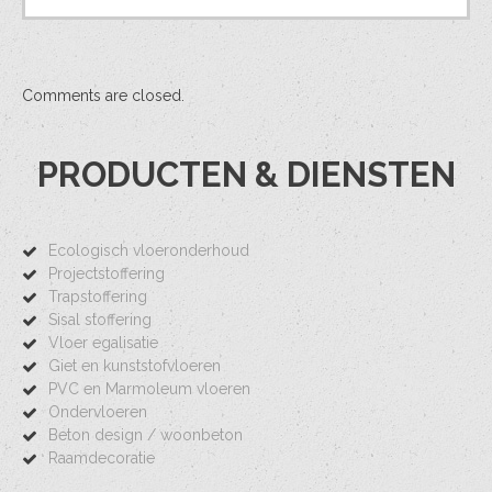
Comments are closed.
PRODUCTEN & DIENSTEN
Ecologisch vloeronderhoud
Projectstoffering
Trapstoffering
Sisal stoffering
Vloer egalisatie
Giet en kunststofvloeren
PVC en Marmoleum vloeren
Ondervloeren
Beton design / woonbeton
Raamdecoratie