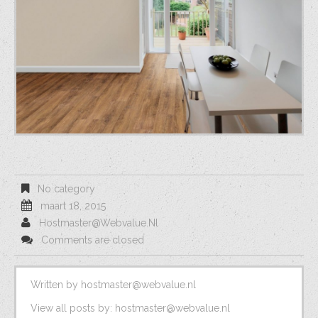
No category
maart 18, 2015
Hostmaster@webvalue.nl
Comments are closed
Written by
hostmaster@webvalue.nl
View all posts by:
hostmaster@webvalue.nl