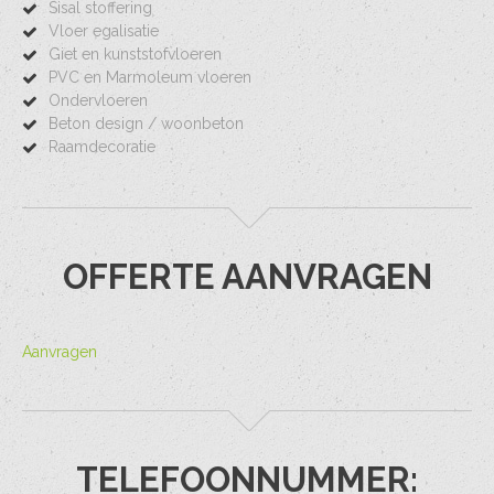
Sisal stoffering
Vloer egalisatie
Giet en kunststofvloeren
PVC en Marmoleum vloeren
Ondervloeren
Beton design / woonbeton
Raamdecoratie
OFFERTE AANVRAGEN
Aanvragen
TELEFOONNUMMER: