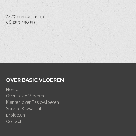
24/7 bereikbaar op
06 293 490 99
OVER BASIC VLOEREN
Home
Over Basic Vloeren
Klanten over Basic-vloeren
Service & kwaliteit
projecten
Contact