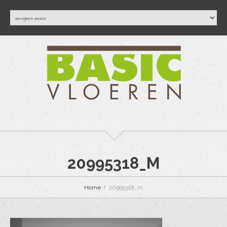
20995318_M
Home
20995318_m