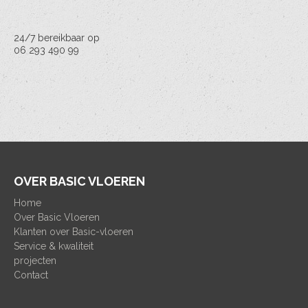
24/7 bereikbaar op
06 293 490 99
OVER BASIC VLOEREN
Home
Over Basic Vloeren
Klanten over Basic-vloeren
Service & kwaliteit
projecten
Contact