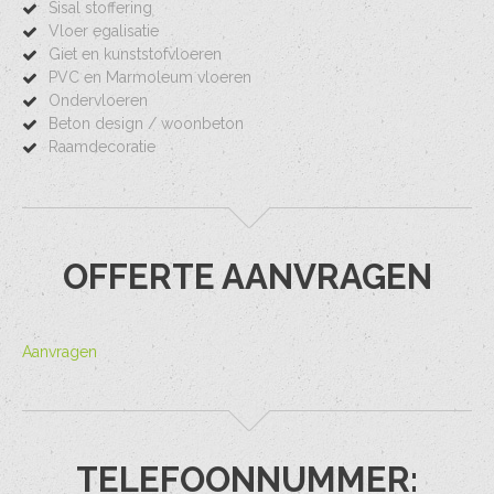
Sisal stoffering
Vloer egalisatie
Giet en kunststofvloeren
PVC en Marmoleum vloeren
Ondervloeren
Beton design / woonbeton
Raamdecoratie
OFFERTE AANVRAGEN
Aanvragen
TELEFOONNUMMER: