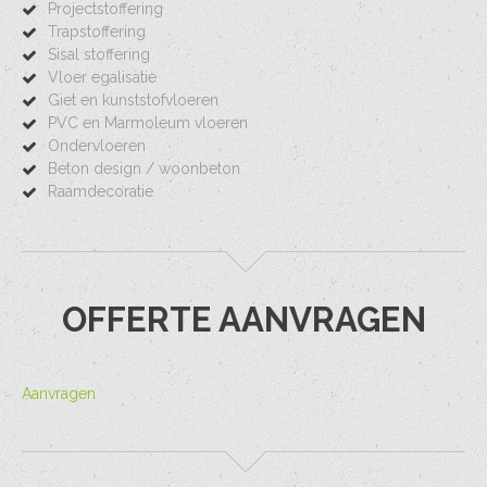
Projectstoffering
Trapstoffering
Sisal stoffering
Vloer egalisatie
Giet en kunststofvloeren
PVC en Marmoleum vloeren
Ondervloeren
Beton design / woonbeton
Raamdecoratie
OFFERTE AANVRAGEN
Aanvragen